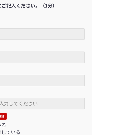
にご記入ください。（1分）
いる
討している