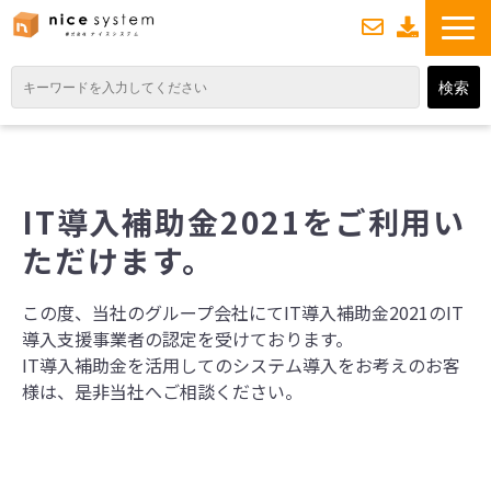
お
資
問い合わせ
料ダウンロード
TOP
サービス紹介
IT導入補助金2021をご利用い
業務DXソリューション
ただけます。
業務から探す
導入事例
この度、当社のグループ会社にてIT導入補助金2021のIT
導入支援事業者の認定を受けております。
業務のお悩みスッキリ通信
IT導入補助金を活用してのシステム導入をお考えのお客
よくあるご質問
様は、是非当社へご相談ください。