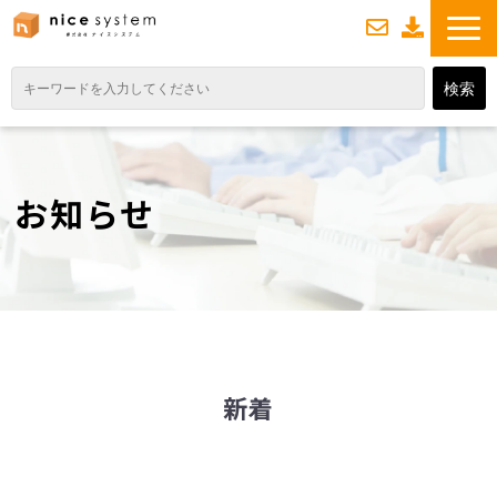
お
資
問い合わせ
料ダウンロード
TOP
サービス紹介
お知らせ
業務DXソリューション
業務から探す
導入事例
業務のお悩みスッキリ通信
よくあるご質問
新着