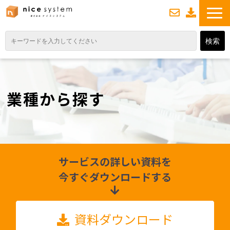
お
資
問い合わせ
料ダウンロード
TOP
サービス紹介
業種から探す
業務DXソリューション
業務から探す
導入事例
サービスの詳しい資料を
業務のお悩みスッキリ通信
今すぐダウンロードする
よくあるご質問
資料ダウンロード