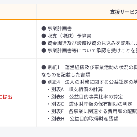
支援サービ
● 事業計画書
● 収支（増減）予算書
● 資金調達及び設備投資の見込みを記載し
● 事業計画書等について承認を受けことを
● 別紙1 運営組織及び事業活動の状況の
なものを記載した書類
● 別紙4 法人の財務に関する公益認定の
・別表A 収支相償の計算
・別表B 公益目的事業比率の算定
に提出
・別表C 遊休財産額の保有制限の判定
・別表F 各事業に関連する費用額の配賦
・別表H 公益目的取得財産残額