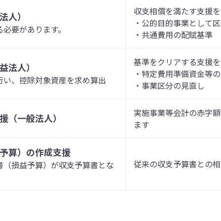
収支相償を満たす支援を
法人）
・公的目的事業として区
る必要があります。
・共通費用の配賦基準
基準をクリアする支援を
益法人）
・特定費用準備資金等の
行い、控除対象資産を求め算出
・事業区分の見直し
実施事業等会計の赤字額
援（一般法人）
ます
予算）の作成支援
従来の収支予算書との相
書（損益予算）が収支予算書とな