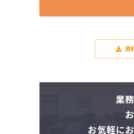
資
業
お気軽に