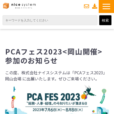
お
資
問い合わせ
料ダウンロード
TOP
サービス紹介
PCAフェス2023<岡山開催>
業務DXソリューション
参加のお知らせ
業務から探す
導入事例
この度、株式会社ナイスシステムは「PCAフェス2023」
岡山会場 に出展いたします。ぜひご来場ください。
業務のお悩みスッキリ通信
よくあるご質問