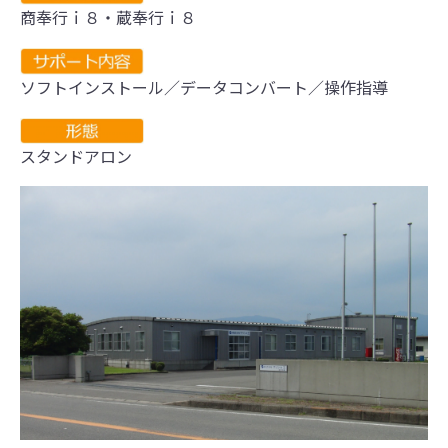
商奉行ｉ８・蔵奉行ｉ８
ソフトインストール／データコンバート／操作指導
スタンドアロン