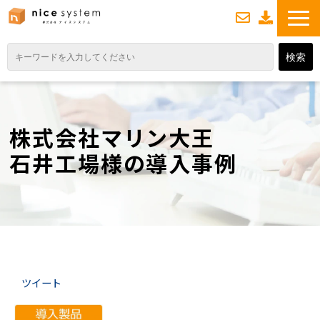
お
資
問い合わせ
料ダウンロード
TOP
サービス紹介
株式会社マリン大王
業務DXソリューション
石井工場様の導入事例
業務から探す
導入事例
業務のお悩みスッキリ通信
よくあるご質問
ツイート