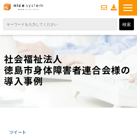
お
資
問い合わせ
料ダウンロード
TOP
サービス紹介
社会福祉法人
業務DXソリューション
徳島市身体障害者連合会様の
業務から探す
導入事例
導入事例
業務のお悩みスッキリ通信
よくあるご質問
ツイート