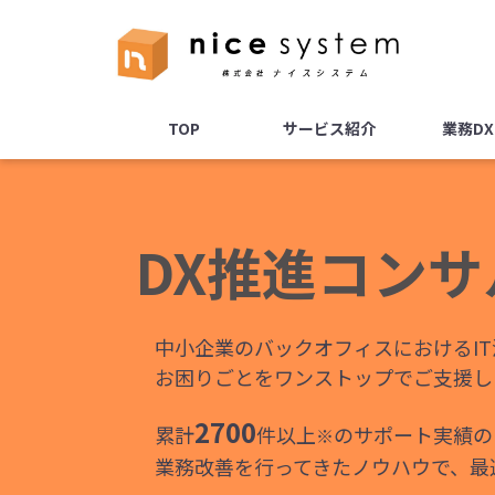
TOP
サービス紹介
業務D
DX推進コン
中小企業のバックオフィスにおけるI
お困りごとをワンストップでご支援し
2700
累計
件以上
のサポート実績の
※
業務改善を行ってきたノウハウで、最