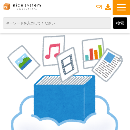
お
資
問い合わせ
料ダウンロード
TOP
サービス紹介
業務DXソリューション
業務から探す
導入事例
業務のお悩みスッキリ通信
よくあるご質問