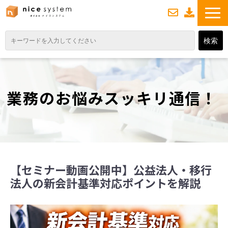
お
資
問い合わせ
料ダウンロード
TOP
サービス紹介
業務のお悩みスッキリ通信！
業務DXソリューション
業務から探す
導入事例
業務のお悩みスッキリ通信
【セミナー動画公開中】公益法人・移行
よくあるご質問
法人の新会計基準対応ポイントを解説