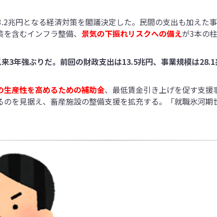
3.2兆円となる経済対策を閣議決定した。民間の支出も加えた
策を含むインフラ整備、
景気の下振れリスクへの備え
が3本の柱
来3年強ぶりだ。前回の財政支出は13.5兆円、事業規模は28
の生産性を高めるための補助金
、最低賃金引き上げを促す支援
るのを見据え、畜産施設の整備支援を拡充する。「就職氷河期