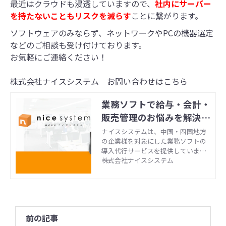
最近はクラウドも浸透していますので、
社内にサーバー
を持たないこともリスクを減らす
ことに繋がります。
ソフトウェアのみならず、ネットワークやPCの機器選定
などのご相談も受け付けております。
お気軽にご連絡ください！
株式会社ナイスシステム お問い合わせはこちら
業務ソフトで給与・会計・
販売管理のお悩みを解決｜
ナイスシステム
ナイスシステムは、中国・四国地方
の企業様を対象にした業務ソフトの
導入代行サービスを提供していま
す。財務会計・給与計算・販売・勤
株式会社ナイスシステム
怠・原価・顧客管理など、種類の多
い業務ソフトのなかから貴社の課題
に適した業務ソフトを選定してご提
案。総務・経理業務の効率化はお任
せください。
前の記事