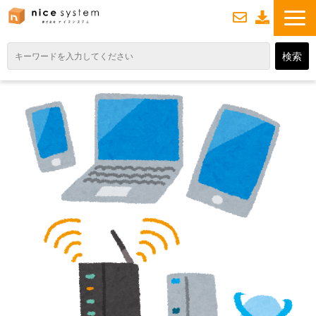
お
資
問い合わせ
料ダウンロード
TOP
サービス紹介
業務DXソリューション
業務から探す
導入事例
業務のお悩みスッキリ通信
よくあるご質問