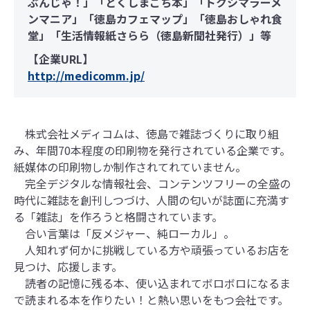
ぶんじゃ！」「とくしまごち本」「トクシマラーメ
ンマニア」「徳島カフェマップ」「徳島おしゃれ食
堂」「生活情報紙さらら（徳島新聞社発行）」等
【企業URL】
http://medicomm.jp/
株式会社メディコムは、徳島で雑誌づくりに取り組
み、年間70本程度の印刷物を発行されている企業です。
紙媒体の印刷物しか制作されてれていません。
完全デジタルな情報社会、コンテンツフリーの全盛の
時代に雑誌を創刊しつづけ、人間の匂いが誌面に充満す
る「雑誌」を作ろうと格闘されています。
合い言葉は「反メジャー、純ローカル」。
人知れず何かに挑戦している方や頑張っているお店を
見つけ、応援します。
読者の記憶に残る本、使い込まれてボロボロになるま
で読まれる本を作りたい！と熱い思いをもつ会社です。