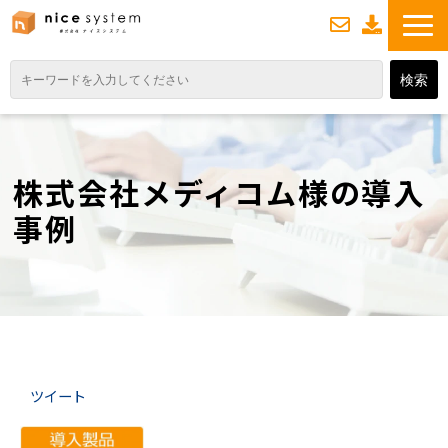
お
資
問い合わせ
料ダウンロード
TOP
サービス紹介
株式会社メディコム様の導入
業務DXソリューション
事例
業務から探す
導入事例
業務のお悩みスッキリ通信
よくあるご質問
ツイート