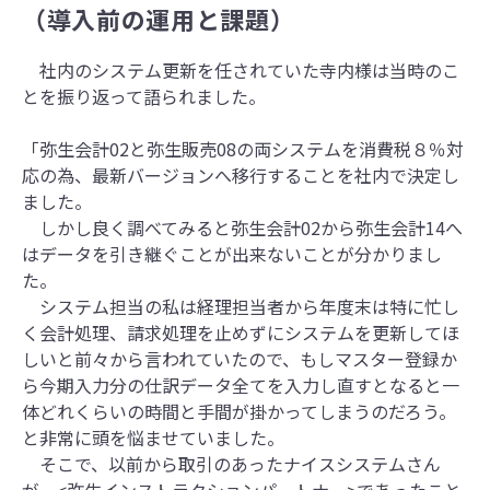
（導入前の運用と課題）
社内のシステム更新を任されていた寺内様は当時のこ
とを振り返って語られました。
「弥生会計02と弥生販売08の両システムを消費税８％対
応の為、最新バージョンへ移行することを社内で決定し
ました。
しかし良く調べてみると弥生会計02から弥生会計14へ
はデータを引き継ぐことが出来ないことが分かりまし
た。
システム担当の私は経理担当者から年度末は特に忙し
く会計処理、請求処理を止めずにシステムを更新してほ
しいと前々から言われていたので、もしマスター登録か
ら今期入力分の仕訳データ全てを入力し直すとなると一
体どれくらいの時間と手間が掛かってしまうのだろう。
と非常に頭を悩ませていました。
そこで、以前から取引のあったナイスシステムさん
が、<弥生インストラクションパートナー>であったこと