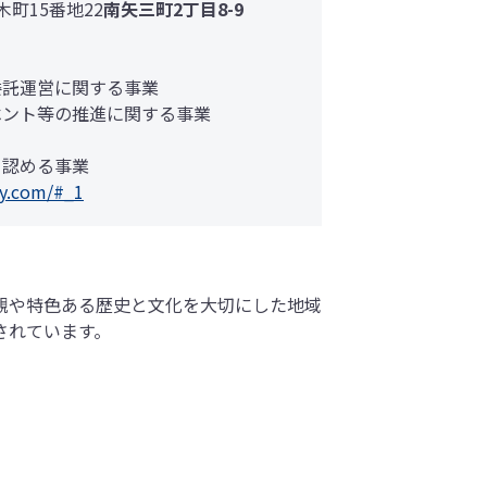
木町15番地22
南矢三町2丁目8-9
委託運営に関する事業
ベント等の推進に関する事業
と認める事業
gly.com/#_1
観や特色ある歴史と文化を大切にした地域
されています。