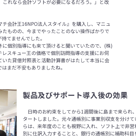
か。これなら会計ソフトが必要になるだろう。」と改
チ会計王16NPO法人スタイル』を購入し、マニュ
みたものの、今までやったことのない操作ばかりで
が持てませんでした。
に個別指導にも来て頂けると聞いていたので、(株)
チレスキュー王の価格で個別訪問指導の支援にお伺
ていた貸借対照表と活動計算書がはたして本当に会
ではまだ不安もありましたね。
製品及びサポート導入後の効果
日時のお約束をしてから1週間後に島まで来られ、
タートしました。元々通帳別に事業別収支を分けて
らは、来年度のことも視野に入れ、ソフト上で非営
別に仕訳入力することと、銀行の通帳別に補助科目