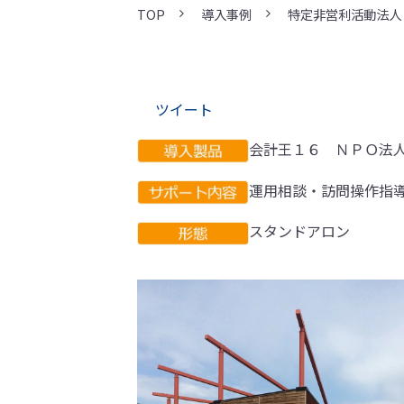
TOP
導入事例
特定非営利活動法人
ツイート
会計王１６ ＮＰＯ法
運用相談・訪問操作指
スタンドアロン