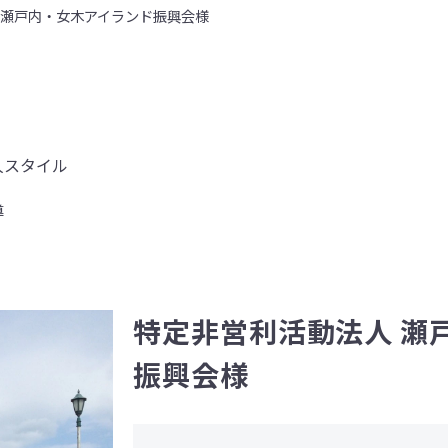
 瀬戸内・女木アイランド振興会様
人スタイル
導
特定非営利活動法人 瀬
振興会様