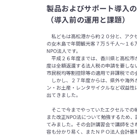
製品およびサポート導入
（導入前の運用と課題）
私どもは高松港から約２０分と、アクセ
の女木島で年間観光客７万５千人～１６
NPO法人です。
平成２６年度までは、香川県と高松市か
度は全額返還する法人税の申請を要しな
市民税均等割控除等の適用で非課税での
しかし、２７年度からは、県外や海外か
ン・お土産・レンタサイクルなど収益性
出てきました。
そこで今までやっていたエクセルでの帳
また改正NPO法について勉強するため、
てみました。その会計講習会で講師をされ
容も分かり易く、またＮＰＯ法人会計基