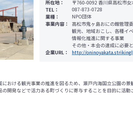
所在地：
〒
760-0092 香川県高松市女
087-873-0728
TEL：
NPO団体
業種：
事業内容：
高松市鬼ヶ島おにの館管理
観光、地域おこし、各種イ
情報化推進に関する事業
その他・本会の達成に必要
企業URL：
http://oninoyakata.strikin
域における観光事業の推進を図るため、瀬戸内海国立公園の景
品の開発などで活力ある町づくりに寄与することを目的に活動