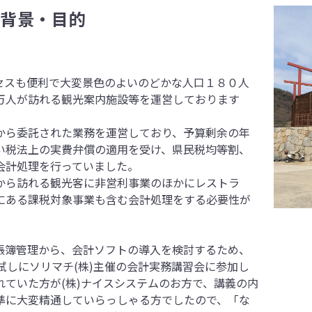
の背景・目的
スも便利で大変景色のよいのどかな人口１８０人
万人が訪れる観光案内施設等を運営しております
ら委託された業務を運営しており、予算剰余の年
い税法上の実費弁償の適用を受け、県民税均等割、
会計処理を行っていました。
ら訪れる観光客に非営利事業のほかにレストラ
にある課税対象事業も含む会計処理をする必要性が
簿管理から、会計ソフトの導入を検討するため、
試しにソリマチ(株)主催の会計実務講習会に参加し
ていた方が(株)ナイスシステムのお方で、講義の内
準に大変精通していらっしゃる方でしたので、「な