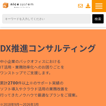
お
資
問い合わせ
料ダウンロード
TOP
サービス紹介
DX推進コンサルティング
業務DXソリューション
業務から探す
中小企業のバックオフィスにおける
導入事例
IT活用・業務効率化へのお困りごとを
ワンストップでご支援します。
業務のお悩みスッキリ通信
2700
累計
件以上※のサポート実績の
よくあるご質問
ソフト導入やクラウド活用の業務改善を
。
行ってきたノウハウで最適なプランをご提案
※2018年9月～2026年3月