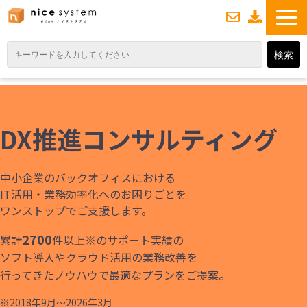
お
資
問い合わせ
料ダウンロード
TOP
サービス紹介
DX推進コンサルティング
業務DXソリューション
業務から探す
中小企業のバックオフィスにおける
導入事例
IT活用・業務効率化へのお困りごとを
ワンストップでご支援します。
業務のお悩みスッキリ通信
2700
累計
件以上※のサポート実績の
よくあるご質問
ソフト導入やクラウド活用の業務改善を
。
行ってきたノウハウで最適なプランをご提案
※2018年9月～2026年3月