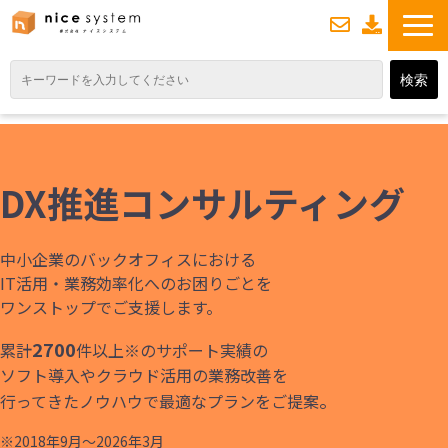
お
資
問い合わせ
料ダウンロード
TOP
サービス紹介
DX推進コンサルティング
業務DXソリューション
業務から探す
中小企業のバックオフィスにおける
導入事例
IT活用・業務効率化へのお困りごとを
ワンストップでご支援します。
業務のお悩みスッキリ通信
2700
累計
件以上※のサポート実績の
よくあるご質問
ソフト導入やクラウド活用の業務改善を
。
行ってきたノウハウで最適なプランをご提案
※2018年9月～2026年3月