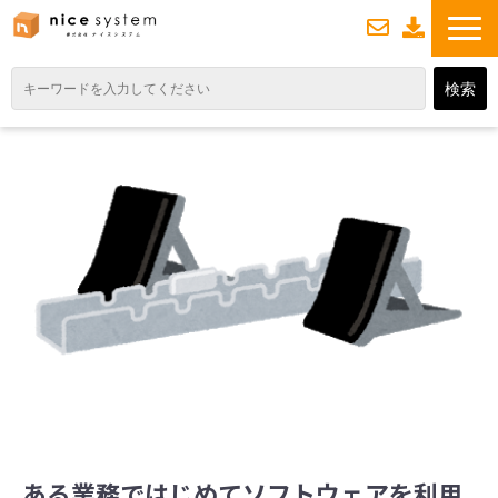
お
資
問い合わせ
料ダウンロード
TOP
サービス紹介
業務DXソリューション
業務から探す
導入事例
業務のお悩みスッキリ通信
よくあるご質問
ある業務ではじめてソフトウェアを利用