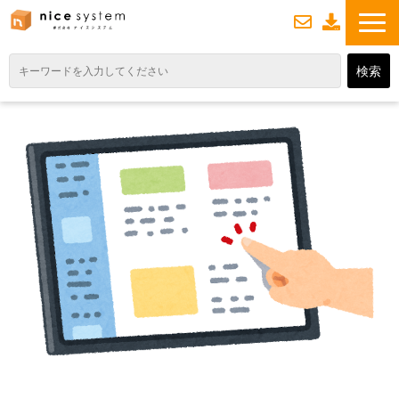
お
資
問い合わせ
料ダウンロード
TOP
サービス紹介
業務DXソリューション
業務から探す
導入事例
業務のお悩みスッキリ通信
よくあるご質問