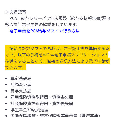
＞関連記事
PCA 給与シリーズで
年末調整（給与支払報告書/源泉
徴収票）電子申告の解説をしています。
電子申告をPCA給与ソフトで行う方法
上記給与計算ソフトであれば、電子証明書を準備するだ
けで、以下の手続をe-Gov電子申請アプリケーションの
準備をすることなく、直接の送信方法により電子申請が
できます。
算定基礎届
月額変更届
賞与支払届
雇用保険資格取得届・資格喪失届
社会保険資格取得届・資格喪失届
厚生年金70歳到達届
労働保険概算・確定保険料等申告書（継続事業）