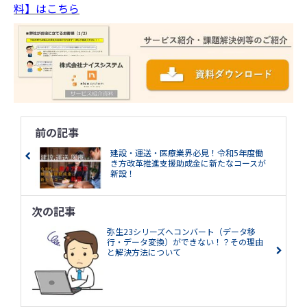
料】はこちら
前の記事
建設・運送・医療業界必見！令和5年度働
き方改革推進支援助成金に新たなコースが
新設！
次の記事
弥生23シリーズへコンバート（データ移
行・データ変換）ができない！？その理由
と解決方法について