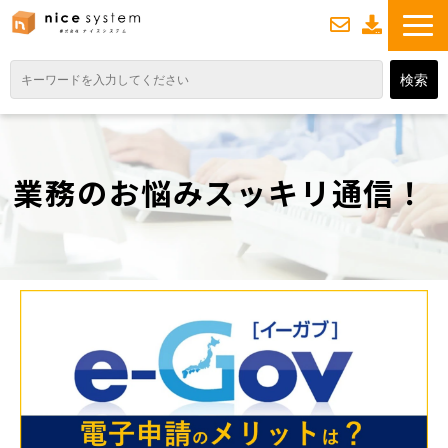
お
資
問い合わせ
料ダウンロード
TOP
サービス紹介
業務のお悩みスッキリ通信！
業務DXソリューション
業務から探す
導入事例
業務のお悩みスッキリ通信
よくあるご質問