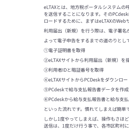
eLTAXとは、地方税ポータルシステムの
を送信することになります。そのPCdes
ロードするために、まずはeLTAXのW
利用届出（新規）を行う際は、電子署名
よって電子申告をするまでの道のりとし
①電子証明書を取得
②eLTAXサイトから利用届出（新規）を
③利用者IDと暗証番号を取得
④eLTAXサイトからPCDeskをダウンロー
⑤PCdeskで給与支払報告書データを作成
⑥PCdeskから給与支払報告書と給与
といった流れです。慣れてしまえば簡単
しかし1度やってしまえば、操作もさほど
送信は、1度だけ行う事で、各市区町村