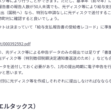
スク等により行うことができます。ただし、基準年（前々年）に
報告書の報告人数が50人未満でも、光ディスク等により給与支
提出（国税へ）なら、特別な申請なしに光ディスクで送付するこ
市町村に確認すると良いでしょう。
ウトは決まっていて「給与支払報告書の受給者レコード」に準
t/000392592.pdf
り、光ディスク等による申告データのみの提出では足りず「書
光ディスク等（特別徴収税額決定通知書返送のため）」なども
データを送付しておく必要があり、1月の提出時期に電子申告を
かと思います。
村別に光ディスク等を作成しそれぞれに提出しなければななら
（エルタックス）