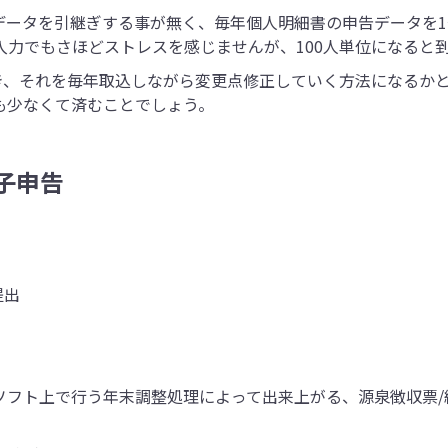
データを引継ぎする事が無く、毎年個人明細書の申告データを
入力でもさほどストレスを感じませんが、100人単位になると
おき、それを毎年取込しながら変更点修正していく方法になるか
も少なくて済むことでしょう。
子申告
提出
ソフト上で行う年末調整処理によって出来上がる、源泉徴収票/