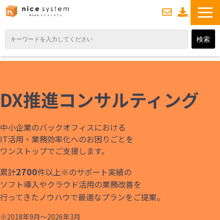
お
資
問い合わせ
料ダウンロード
TOP
サービス紹介
DX推進コンサルティング
業務DXソリューション
業務から探す
中小企業のバックオフィスにおける
導入事例
IT活用・業務効率化へのお困りごとを
ワンストップでご支援します。
業務のお悩みスッキリ通信
2700
累計
件以上※のサポート実績の
よくあるご質問
ソフト導入やクラウド活用の業務改善を
。
行ってきたノウハウで最適なプランをご提案
※2018年9月～2026年3月