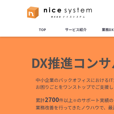
TOP
サービス紹介
業務D
DX推進コン
中小企業のバックオフィスにおけるI
お困りごとをワンストップでご支援し
2700
累計
件以上
のサポート実績の
※
業務改善を行ってきたノウハウで、最