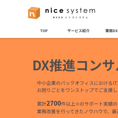
TOP
サービス紹介
業務D
DX推進コン
中小企業のバックオフィスにおけるI
お困りごとをワンストップでご支援し
2700
累計
件以上
のサポート実績の
※
業務改善を行ってきたノウハウで、最