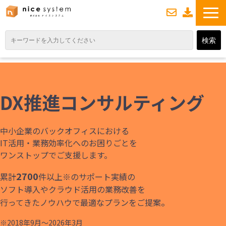
お
資
問い合わせ
料ダウンロード
TOP
サービス紹介
DX推進コンサルティング
業務DXソリューション
業務から探す
中小企業のバックオフィスにおける
導入事例
IT活用・業務効率化へのお困りごとを
ワンストップでご支援します。
業務のお悩みスッキリ通信
2700
累計
件以上※のサポート実績の
よくあるご質問
ソフト導入やクラウド活用の業務改善を
。
行ってきたノウハウで最適なプランをご提案
※2018年9月～2026年3月