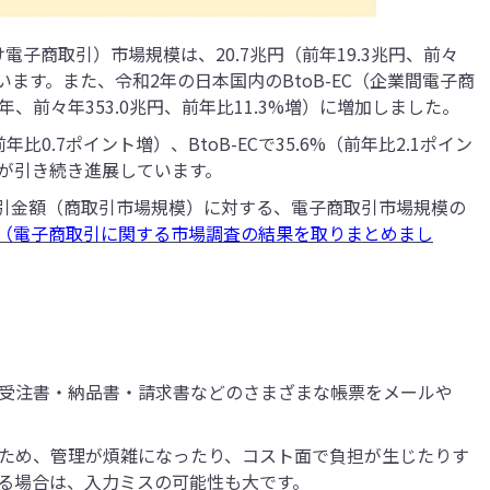
け電子商取引）市場規模は、20.7兆円（前年19.3兆円、前々
ています。また、令和2年の日本国内のBtoB-EC（企業間電子商
兆年、前々年353.0兆円、前年比11.3%増）に増加しました。
前年比0.7ポイント増）、BtoB-ECで35.6%（前年比2.1ポイン
が引き続き進展しています。
取引金額（商取引市場規模）に対する、電子商取引市場規模の
（電子商取引に関する市場調査の結果を取りまとめまし
受注書・納品書・請求書などのさまざまな帳票をメールや
ため、管理が煩雑になったり、コスト面で負担が生じたりす
る場合は、入力ミスの可能性も大です。