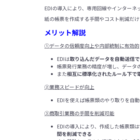
EDIの導入により、専用回線やインター
紙の帳票を作成する手間やコスト削減だけ
メリット解説
①データの信頼度向上や内部統制に有効的
EDIは
取り込んだデータを自動送信で
帳票発行業務の精度が増し、データ
また
相互に標準化されたルール下で
➁業務スピードが向上
EDIを使えば帳票類のやり取りを自
③商取引業務の手間を削減可能
EDIの導入により、作成した帳票類
間を削減できる