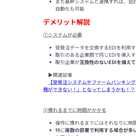
また基幹システムと連携すれば、会
自動化も可能
デメリット解説
①システムが必要
受発注データを交換するEDIを利用
取引のある企業間で同じEDIを導入
取引企業が
互換性のないEDIを備え
▶関連記事
【受発注システムやファームバンキング
務ができない！」となってしまうかも！？
➁慣れるまでに時間がかかる
操作に慣れるまでにはそれなりに時
特に
複数の部署で利用する場合が多