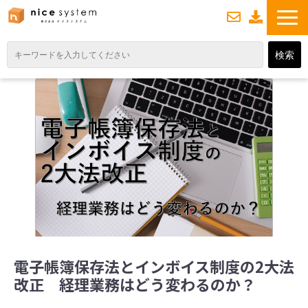
お
資
問い合わせ
料ダウンロード
TOP
サービス紹介
業務DXソリューション
業務から探す
導入事例
業務のお悩みスッキリ通信
よくあるご質問
電子帳簿保存法とインボイス制度の2大法
改正 経理業務はどう変わるのか？