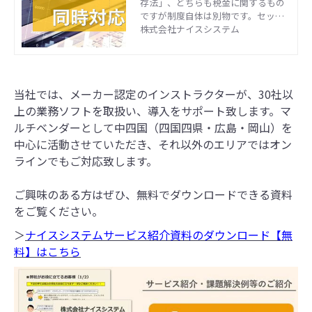
存法」、どちらも税金に関するもの
ですが制度自体は別物です。セット
で話題になることが多いこの2つ、ど
株式会社ナイスシステム
ちらも事業者に大きな調整が求めら
れる制度です。今回の記事では、二
制度の違いを整理したうえで、同時
進行で進めるべき理由について解説
当社では、メーカー認定のインストラクターが、30社以
します。
上の業務ソフトを取扱い、導入をサポート致します。マ
ルチベンダーとして中四国（四国四県・広島・岡山）を
中心に活動させていただき、それ以外のエリアではオン
ラインでもご対応致します。
ご興味のある方はぜひ、無料でダウンロードできる資料
をご覧ください。
＞
ナイスシステムサービス紹介資料のダウンロード【無
料】はこちら