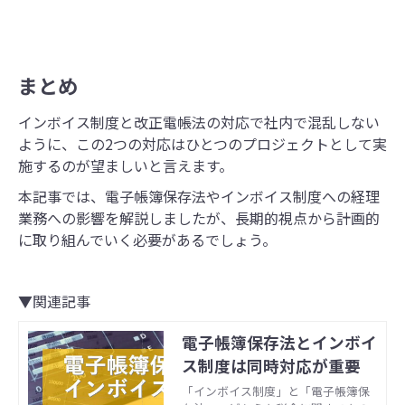
免税事業者との取引がある課税事業
者の急激な負担を軽減するため、仕
入税額控除にはインボイス制度開始
後の一定期間、経過措置も設けられ
まとめ
ています。 ここではインボイス制度
開始後の経過措置や税額計算方法な
どについて解説します。
インボイス制度と改正電帳法の対応で社内で混乱しない
ように、この2つの対応はひとつのプロジェクトとして実
施するのが望ましいと言えます。
本記事では、電子帳簿保存法やインボイス制度への経理
業務への影響を解説しましたが、長期的視点から計画的
に取り組んでいく必要があるでしょう。
▼関連記事
電子帳簿保存法とインボイ
ス制度は同時対応が重要
「インボイス制度」と「電子帳簿保