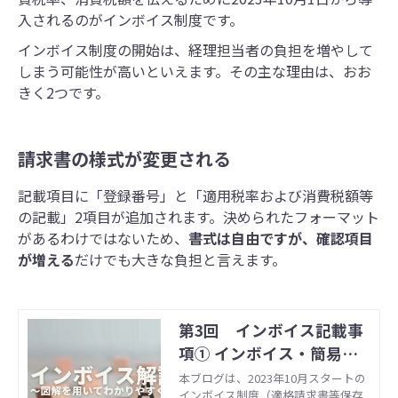
入されるのがインボイス制度です。
インボイス制度の開始は、経理担当者の負担を増やして
しまう可能性が高いといえます。その主な理由は、おお
きく2つです。
請求書の様式が変更される
記載項目に「登録番号」と「適用税率および消費税額等
の記載」2項目が追加されます。決められたフォーマット
があるわけではないため、
書式は自由ですが、確認項目
が増える
だけでも大きな負担と言えます。
第3回 インボイス記載事
項① インボイス・簡易イ
ンボイス・電子インボイス
本ブログは、2023年10月スタートの
インボイス制度（適格請求書等保存