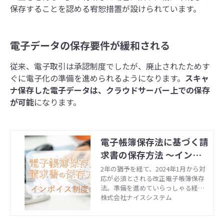
保存することを認める宥恕措置が設けられています。
電子データの保存要件が緩和される
従来、電子取引は承認制度でしたが、廃止されたためす
ぐに電子化の準備を進められるようになります。
スキャ
ナ保存した電子データは、クラウドサーバー上での保存
が可能
になります。
電子帳簿保存法に基づく請
求書の保存方法 ～インボ
イス制度に備える～
2年の猶予を経て、2024年1月から対
応が必須とされる改正電子帳簿保存
法。準備を進めていらっしゃる経理
担当の方も多いのではないでしょう
株式会社ナイスシステム
か。また2023年10月から開始するイ
ンボイス制度においては、請求書の