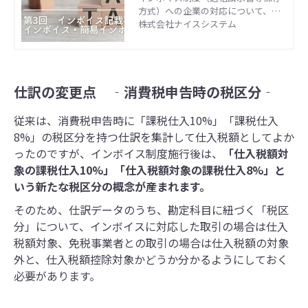
の概要
方式）への企業の対応について、図
解を交えわかりやすく解説するシリ
株式会社ナイスシステム
ーズ第3回目です。前回のブログでは
インボイス発行事業者の登録申請に
ついてでしたが、今回はインボイス
記載事項について紹介します。 制度
仕訳の変更点 ‐消費税申告時の税区分‐
概要から対応ポイントなどをイラス
トで理解したい方や、財務会計・販
売管理ソフトを既にお使いの方など
従来は、消費税申告時に「課税仕入10%」「課税仕入
へ、お役立ていただけるのではない
8%」の税区分を持つ仕訳を集計して仕入税額としてよか
かと思います。 国税庁のインボイス
ったのですが、インボイス制度施行後は、
「仕入税額対
制度特設サイトの内容をベースに、8
回にわたりみなさんに共有します。
象の課税仕入10%」「仕入税額対象の課税仕入8%」と
最後までお付き合いいただけると幸
いう新たな税区分の概念が産まれます。
いです！
そのため、仕訳データのうち、勘定科目に紐づく「税区
分」について、インボイスに対応した取引の場合は仕入
税額対象、免税事業者との取引の場合は仕入税額の対象
外と、仕入税額控除対象かどうか分かるようにしておく
必要があります。