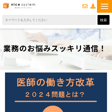
お
資
問い合わせ
料ダウンロード
TOP
サービス紹介
業務のお悩みスッキリ通信！
業務DXソリューション
業務から探す
導入事例
業務のお悩みスッキリ通信
よくあるご質問