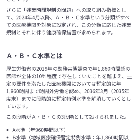
さらに「残業時間規制の問題」への取り組み指標とし
て、2024年4月以降、Ａ・Ｂ・Ｃ水準という分類がすべ
ての医療機関を対象に設定され、この分類に応じた残業
規制とそれに伴う健康確保措置が求められます。
Ａ・Ｂ・Ｃ水準とは
厚生労働省の
2019年の勤務実態調査で
年1,860時間超の
医師が全体の10％程度で存在していたことを踏まえ、
一
定の要件を満たした医療機関
においては暫定的に年
1,860時間まで時間外労働を認め、2036年3月（2035年
度末）までに段階的に暫定特例水準を解消していくとし
ています。
この段階がＡ・Ｂ・Ｃの3段階として設けられました。
A水準（年960時間以下）
B水準（地域医療確保暫定特例水準：年1,860時間以