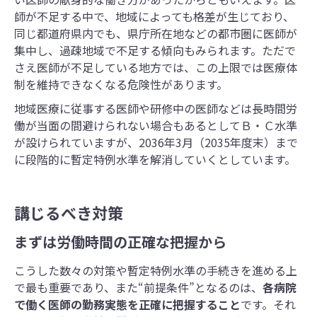
師が不足する中で、地域によっても格差が生じており、
同じ都道府県内でも、県庁所在地などの都市圏に医師が
集中し、過疎地域で不足する傾向もみられます。ただで
さえ医師が不足している地方では、この上限では医療体
制を維持できなくなる危険性があります。
地域医療に従事する医師や研修中の医師などは長時間労
働が当面の間避けられない場合もあるとしてＢ・Ｃ水準
が設けられていますが、2036年3月（2035年度末）まで
に段階的に暫定特例水準を解消していくとしています。
講じるべき対策
まずは労働時間の正確な把握から
こうした数々の対策や暫定特例水準の手続きを進める上
で最も重要であり、また“前提条件”となるのは、
各病院
で働く医師の勤務実態を正確に把握すること
です。それ