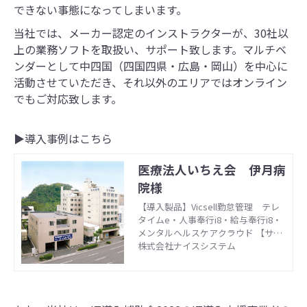
できない事態になってしまいます。
当社では、メーカー認定のインストラクターが、30社以
上の業務ソフトを取扱い、サポート致します。マルチベ
ンダーとして中四国（四国四県・広島・岡山）を中心に
活動させていただき、それ以外のエリアではオンライン
でもご対応致します。
▶導入事例はこちら
医療法人いちえ会 伊月病
院様
【導入製品】Vicsell勤怠管理 テレ
タイムe・人事奉行i8・給与奉行i8・
メンタルヘルスケアクラウド 【サポ
ート内容】導入前相談・環境構築・
株式会社ナイスシステム
導入後支援 【形態】オンプレ・クラ
ウド