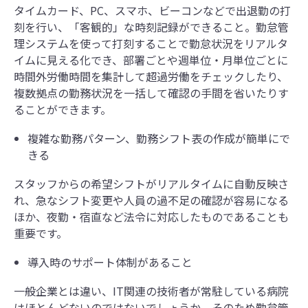
タイムカード、PC、スマホ、ビーコンなどで出退勤の打
刻を行い、「客観的」な時刻記録ができること。勤怠管
理システムを使って打刻することで勤怠状況をリアルタ
イムに見える化でき、部署ごとや週単位・月単位ごとに
時間外労働時間を集計して超過労働をチェックしたり、
複数拠点の勤務状況を一括して確認の手間を省いたりす
ることができます。
複雑な勤務パターン、勤務シフト表の作成が簡単にで
きる
スタッフからの希望シフトがリアルタイムに自動反映さ
れ、急なシフト変更や人員の過不足の確認が容易になる
ほか、夜勤・宿直など法令に対応したものであることも
重要です。
導入時のサポート体制があること
一般企業とは違い、IT関連の技術者が常駐している病院
はほとんどないのではないでしょうか。そのため勤怠管