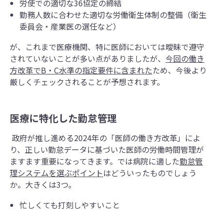
労使での適切な36協定の締結
勤務人数に合わせた適切な労働衛生体制の整備（衛生
委員会・産業医の選任など）
が、これまで医療機関、特に医師においては曖昧で遵守
されていないことが多い点がありましたが、
今回の働き
方改革でB・C水準の指定要件に含まれた
ため、今後より
厳しくチェックされることが予想されます。
医療に特化した
勤怠管理
政府が推し進める2024年の「医師の働き方改革」によ
り、正しい勤怠データに基づいた医師の労働時間管理が
ますます重要になってきます。では病院に適した
勤怠管
理システムを選ぶポイント
はどういったものでしょう
か。大きくは3つ。
忙しくても打刻しやすいこと