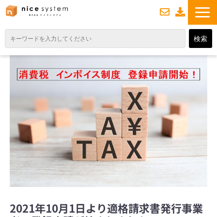
お
資
問い合わせ
料ダウンロード
TOP
サービス紹介
業務DXソリューション
業務から探す
導入事例
業務のお悩みスッキリ通信
よくあるご質問
2021年10月1日より適格請求書発行事業