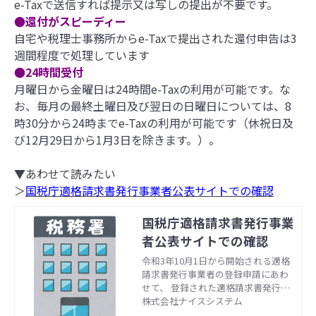
e-Taxで送信すれば提示又は写しの提出が不要です。
●還付がスピーディー
自宅や税理士事務所からe-Taxで提出された還付申告は3
週間程度で処理しています
●24時間受付
月曜日から金曜日は24時間e-Taxの利用が可能です。な
お、毎月の最終土曜日及び翌日の日曜日については、8
時30分から24時までe-Taxの利用が可能です（休祝日及
び12月29日から1月3日を除きます。）。
▼あわせて読みたい
＞
国税庁適格請求書発行事業者公表サイトでの確認
国税庁適格請求書発行事業
者公表サイトでの確認
令和3年10月1日から開始される適格
請求書発行事業者の登録申請にあわ
せて、 登録された適格請求書発行事
業者の情報が確認できる適格請求書
株式会社ナイスシステム
発行事業者公表サイトが開設されま