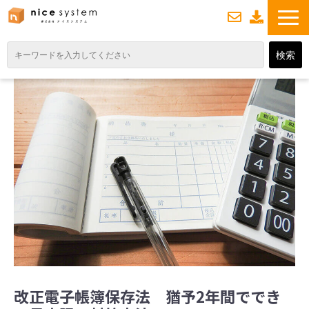
お
資
問い合わせ
料ダウンロード
TOP
サービス紹介
業務DXソリューション
業務から探す
導入事例
業務のお悩みスッキリ通信
よくあるご質問
改正電子帳簿保存法 猶予2年間ででき