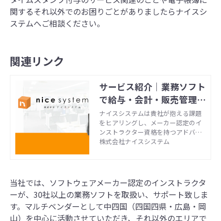
関するそれ以外での
お困りごとがありましたらナイスシ
ステムへご相談ください。
関連リンク
サービス紹介｜業務ソフト
で給与・会計・販売管理の
お悩みを解決 - ナイスシス
ナイスシステムは貴社が抱える課題
をヒアリングし、メーカー認定のイ
テム
ンストラクター資格を持つアドバイ
ザーが貴社に最適なソフトをご提案
株式会社ナイスシステム
します。初心者の方でも簡単に運用
できるよう初期設定や使い方のレク
チャーなどもサポートいたします。
業務ソフト導入は私たちにご相談く
当社では、ソフトウェアメーカー認定のインストラクタ
ださい。
ーが、30社以上の業務ソフトを取扱い、サポート致しま
す。マルチベンダーとして中四国（四国四県・広島・岡
山）を中心に活動させていただき、それ以外のエリアで