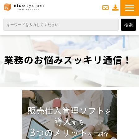
お
資
問い合わせ
料ダウンロード
TOP
サービス紹介
業務のお悩みスッキリ通信！
業務DXソリューション
業務から探す
導入事例
業務のお悩みスッキリ通信
よくあるご質問