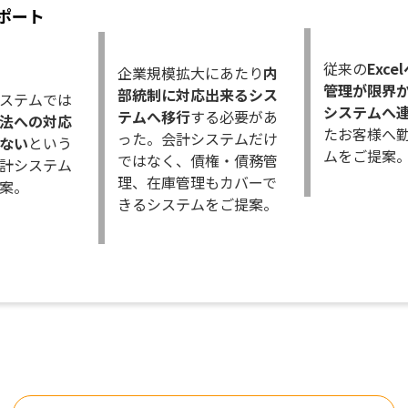
ポート
従来の
Exc
企業規模拡大にあたり
内
管理が限界
部統制に対応出来るシス
ステムでは
システムへ
テムへ移行
する必要があ
法への対応
たお客様へ
った。会計システムだけ
ない
という
ムをご提案
ではなく、債権・債務管
計システム
理、在庫管理もカバーで
案。
きるシステムをご提案。