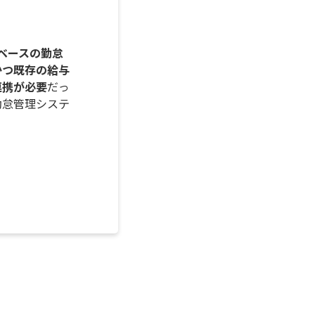
elベースの勤怠
かつ既存の給与
連携が必要
だっ
勤怠管理システ
。