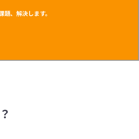
？
課題、解決します。
？