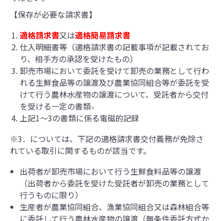
【保存が必要な請求書】
適格請求書
又は
適格簡易請求書
仕入明細書等（適格請求書の記載事項が記載されてお
り、相手方の承認を受けたもの）
卸売市場において委託を受けて卸売の業務として行わ
れる生鮮食品等の譲渡及び農業協同組合等が委託を受
けて行う農林水産物の譲渡について、受託者から交付
を受ける一定の書類
※
上記1～3の書類に係る電磁的記録
※3．については、下記の適格請求書交付義務が免除さ
れている取引に関するものが該当です。
出荷者が卸売市場において行う生鮮食料品等の譲渡
（出荷者から委託を受けた受託者が卸売の業務として
行うものに限り）
生産者が農業協同組合、漁業協同組合又は森林組合等
に委託して行う農林水産物の譲渡（無条件委託方式か