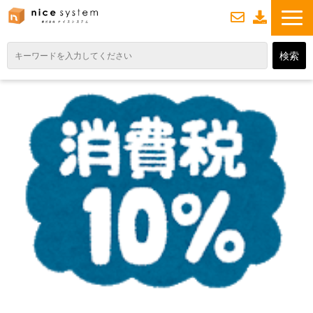
お
資
問い合わせ
料ダウンロード
TOP
サービス紹介
業務DXソリューション
業務から探す
導入事例
業務のお悩みスッキリ通信
よくあるご質問