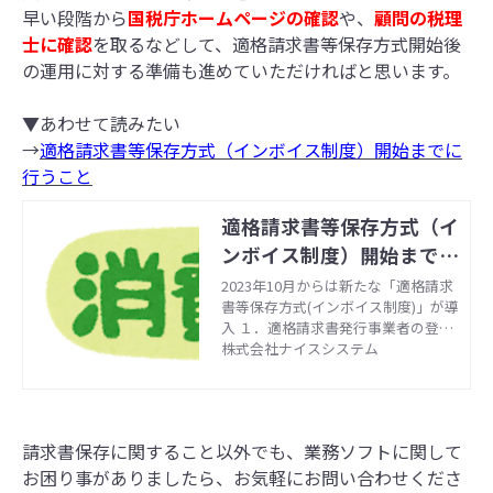
早い段階から
国税庁ホームページの確認
や、
顧問の税理
士に確認
を取るなどして、適格請求書等保存方式開始後
の運用に対する準備も進めていただければと思います。
▼あわせて読みたい
→
適格請求書等保存方式（インボイス制度）開始までに
行うこと
適格請求書等保存方式（イ
ンボイス制度）開始までに
行うこと
2023年10月からは新たな「適格請求
書等保存方式(インボイス制度)」が導
入 １．適格請求書発行事業者の登録
申請 ２．消費税額計算方法を確認す
株式会社ナイスシステム
る ３．請求書記載内容の運用変更、
システム改修 ４．免税事業者が対応
するためには
請求書保存に関すること以外でも、業務ソフトに関して
お困り事がありましたら、お気軽にお問い合わせくださ