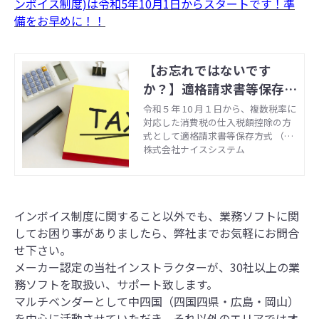
ンボイス制度)は令和5年10月1日からスタートです！準
備をお早めに！！
【お忘れではないです
か？】適格請求書等保存方
式(インボイス制度)は令和
令和５年 10 月１日から、複数税率に
対応した消費税の仕入税額控除の方
5年10月1日からスタート
式として適格請求書等保存方式 （い
です！準備をお早めに！！
わゆるインボイス制度）が導入され
株式会社ナイスシステム
ます。今回は、そもそも適格請求書
等保存方式（インボイス制度）とは
何かをご説明いたします。
インボイス制度に関すること以外でも、業務ソフトに関
してお困り事がありましたら、弊社までお気軽にお問合
せ下さい。
メーカー認定の当社インストラクターが、30社以上の業
務ソフトを取扱い、サポート致します。
マルチベンダーとして中四国（四国四県・広島・岡山）
を中心に活動させていただき、それ以外のエリアではオ