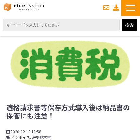
お
資
問い合わせ
料ダウンロード
TOP
サービス紹介
業務DXソリューション
業務から探す
導入事例
業務のお悩みスッキリ通信
適格請求書等保存方式導入後は納品書の
よくあるご質問
保管にも注意！
2020-12-18 11:58
インボイス
適格請求書