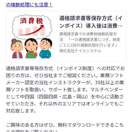
の端数処理にも注意！
適格請求書等保存方式（イ
ンボイス）導入後は消費税
の端数処理にも注意！
適格請求書での消費税端数処理方
法 「一の適格請求書につき、税率
ごとに1回の端数処理を行います」
株式会社ナイスシステム
適格請求書等保存方式 （インボイス制度）への対応でお
困りの方は、ぜひ当社までご相談ください。
業務ソフト
メーカー認定の当社インストラクターが、30社以上の業
務ソフトを取扱い、サポート致します。マルチベンダー
として中四国（四国四県・広島・岡山）を中心に活動さ
せていただき、それ以外のエリアではオンラインでもご
対応致します。
ご興味のある方はぜひ、無料でダウンロードできるこち
らの資料をご覧ください。