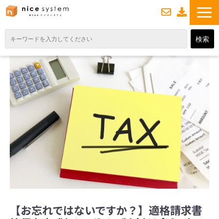
お
資
問い合わせ
料ダウンロード
TOP
サービス紹介
業務DXソリューション
業務から探す
導入事例
業務のお悩みスッキリ通信
よくあるご質問
【お忘れではないですか？】適格請求書