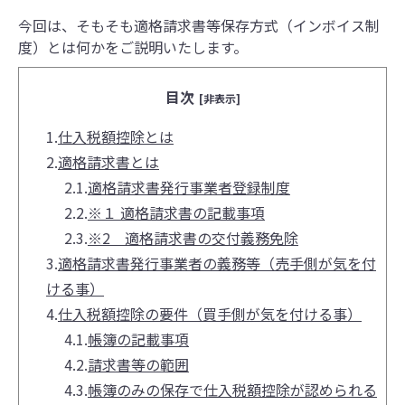
今回は、そもそも適格請求書等保存方式（インボイス制
度）とは何かをご説明いたします。
目次
[非表示]
1.
仕入税額控除とは
2.
適格請求書とは
2.1.
適格請求書発行事業者登録制度
2.2.
※１ 適格請求書の記載事項
2.3.
※2 適格請求書の交付義務免除
3.
適格請求書発行事業者の義務等（売手側が気を付
ける事）
4.
仕入税額控除の要件（買手側が気を付ける事）
4.1.
帳簿の記載事項
4.2.
請求書等の範囲
4.3.
帳簿のみの保存で仕入税額控除が認められる