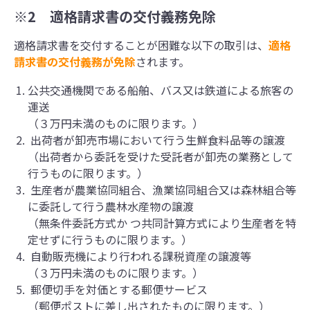
※2 適格請求書の交付義務免除
適格請求書を交付することが困難な以下の取引は、
適格
請求書の交付義務が免除
されます。
公共交通機関である船舶、バス又は鉄道による旅客の
運送
（３万円未満のものに限ります。）
出荷者が卸売市場において行う生鮮食料品等の譲渡
（出荷者から委託を受けた受託者が卸売の業務として
行うものに限ります。）
生産者が農業協同組合、漁業協同組合又は森林組合等
に委託して行う農林水産物の譲渡
（無条件委託方式か つ共同計算方式により生産者を特
定せずに行うものに限ります。）
自動販売機により行われる課税資産の譲渡等
（３万円未満のものに限ります。）
郵便切手を対価とする郵便サービス
（郵便ポストに差し出されたものに限ります。）