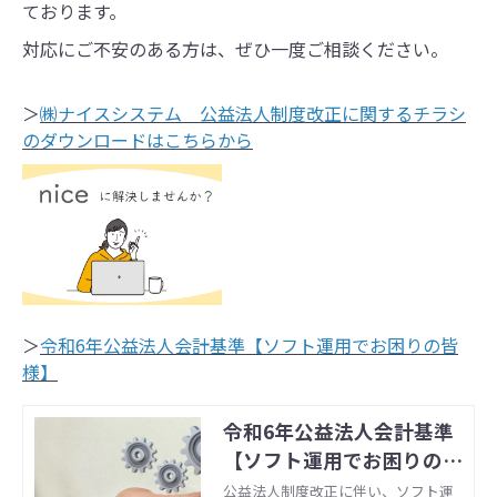
ております。
対応にご不安のある方は、ぜひ一度ご相談ください。
​​​​​​​＞
㈱ナイスシステム 公益法人制度改正に関するチラシ
のダウンロードはこちらから
＞
令和6年公益法人会計基準【ソフト運用でお困りの皆
様】
令和6年公益法人会計基準
【ソフト運用でお困りの皆
様】
公益法人制度改正に伴い、ソフト運