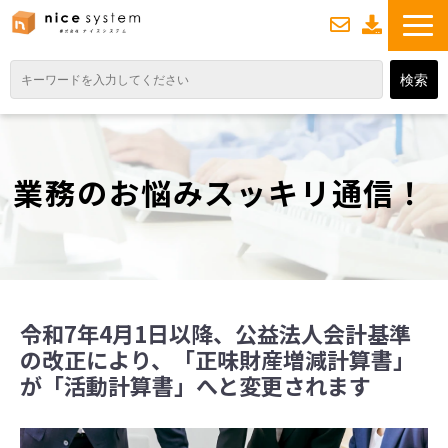
お
資
問い合わせ
料ダウンロード
TOP
サービス紹介
業務のお悩みスッキリ通信！
業務DXソリューション
業務から探す
導入事例
業務のお悩みスッキリ通信
令和7年4月1日以降、公益法人会計基準
よくあるご質問
の改正により、「正味財産増減計算書」
が「活動計算書」へと変更されます