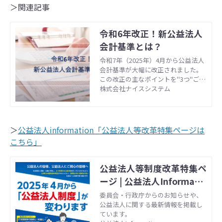
＞関連記事
令和6年改正！新公益法人
会計基準とは？
令和7年（2025年）4月から公益法人
会計基準が大幅に改正されました。
この改正の主なポイントを"3つ"ご紹
介します！
株式会社ナイスシステム
＞
公益法人information「公益法
人等改革特集ページは
こちら」
公益法人等制度改革特集ペ
ージ | 公益法人Informatio
n
委員会・行政庁からのお知らせや、
公益法人に関する最新情報を掲載し
ています。