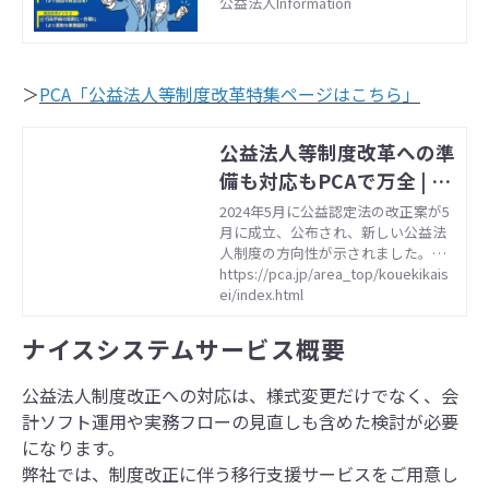
公益法人Information
＞
PCA「公益法人等制度改革特集ページはこちら」
公益法人等制度改革への準
備も対応もPCAで万全 | ト
ピックス | ピー・シー・エ
2024年5月に公益認定法の改正案が5
月に成立、公布され、新しい公益法
ー株式会社
人制度の方向性が示されました。こ
れを受けて法律や政省令・ガイドラ
https://pca.jp/area_top/kouekikais
インの改正や会計基準の見直しが行
ei/index.html
われ2025年4月に施行される見通し
となっています。施行も間近とな
ナイスシステムサービス概要
り、「どのような対策が必要か」懸
念されている法人様も多いのではな
公益法人制度改正への対応は、様式変更だけでなく、会
いでしょうか。ぜひこのページも参
考にご準備・ご対応ください。
計ソフト運用や実務フローの見直しも含めた検討が必要
になります。
弊社では、制度改正に伴う移行支援サービスをご用意し