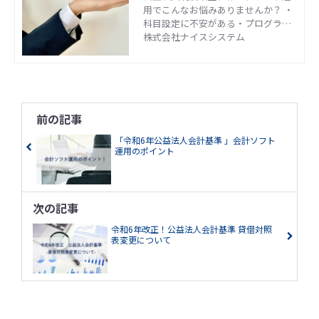
用でこんなお悩みありませんか？ ・
科目設定に不安がある・プログラム
のアップデートが分からない・導
株式会社ナイスシステム
入・切替コストに問題があるなど そ
のお悩みナイスシステムで解決させ
ていただきます！！
前の記事
「令和6年公益法人会計基準 」会計ソフト
運用のポイント
次の記事
令和6年改正！公益法人会計基準 貸借対照
表変更について