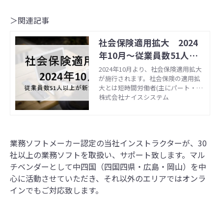
＞関連記事
社会保険適用拡大 2024
年10月～従業員数51人以
上の企業が新たに対象に
2024年10月より、社会保険適用拡大
が施行されます。社会保険の適用拡
大とは短時間労働者(主にパート・ア
ルバイト)の方が一定の要件を満たす
株式会社ナイスシステム
ことで社会保険への加入を義務付け
る制度となっています。 これによ
り、これまで社会保険に加入してい
なかった従業員数51人以上の企業
業務ソフトメーカー認定の当社インストラクターが、30
も、新たに加入することが義務化さ
れます。対象となる企業は、従業員
社以上の業務ソフトを取扱い、サポート致します。マル
の健康保険、厚生年金、雇用保険、
チベンダーとして中四国（四国四県・広島・岡山）を中
労災保険に加入する必要がありま
心に活動させていただき、それ以外のエリアではオンラ
す。 今回の記事では適用拡大による
インでもご対応致します。
メリットデメリット、今後の対応に
ついてご紹介します。