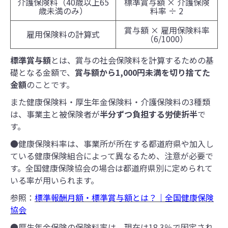
介護保険料（40歳以上65
標準賞与額 × 介護保険
歳未満のみ）
料率 ÷ 2
賞与額 × 雇用保険料率
雇用保険料の計算式
（6/1000）
標準賞与額
とは、賞与の社会保険料を計算するための基
礎となる金額で、
賞与額から1,000円未満を切り捨てた
金額
のことです。
また健康保険料・厚生年金保険料・介護保険料の3種類
は、事業主と被保険者が
半分ずつ負担する労使折半
で
す。
●健康保険料率は、事業所が所在する都道府県や加入し
ている健康保険組合によって異なるため、注意が必要で
す。全国健康保険協会の場合は都道府県別に定められて
いる率が用いられます。
参照：
標準報酬月額・標準賞与額とは？｜全国健康保険
協会
●厚生年金保険の保険料率は、現在は18.3％で固定され