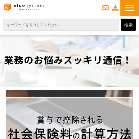
お
資
問い合わせ
料ダウンロード
TOP
サービス紹介
業務のお悩みスッキリ通信！
業務DXソリューション
業務から探す
導入事例
業務のお悩みスッキリ通信
よくあるご質問