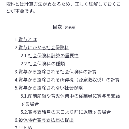
険料とは計算方法が異なるため、正しく理解しておくこ
とが重要です。
目次
[非表示]
1.
賞与とは
2.
賞与にかかる社会保険料
2.1.
社会保険料計算の重要性
2.2.
社会保険料の種類
3.
賞与から控除される社会保険料の計算
4.
賞与から控除される所得税（源泉徴収税）の計算
5.
賞与から控除されない社会保険
5.1.
産前産後や育児休業中の従業員に賞与を支給
する場合
5.2.
賞与支給月の末日より前に退職する場合
6.
被保険者賞与支払届の提出
7.
まとめ