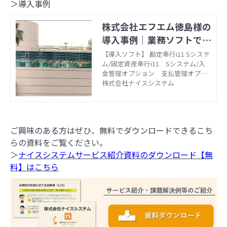
＞導入事例
株式会社エフエム徳島様の
導入事例｜業務ソフトで給
与・会計・販売管理のお悩
【導入ソフト】 勘定奉行i11 Sシステ
ム/固定資産奉行i11 Sシステム/入
みを解決 - ナイスシステム
金管理オプション 支払管理オプシ
ョン/法定調書奉行i11 Bシステム/
株式会社ナイスシステム
給与奉行i11 Bシステム/人事奉行i11
Bシステム 【サービス内容】 導入
前相談／ソフト選定／ソフトのバー
ジョンアップ／インストール／初期
ご興味のある方はぜひ、無料でダウンロードできるこち
設定／操作説明／他社ソフトへの入
替（セットアップ・データ移行）
らの資料をご覧ください。
【形態】 オンプレ
＞
ナイスシステムサービス紹介資料のダウンロード【無
料】はこちら