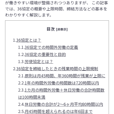
が働きやすい環境が整備されつつありますが、 この記事
では、36協定の概要や上限時間、締結方法などの基本を
わかりやすく解説します。
目次
[非表示]
1.
36協定とは？
1.1.
36協定での時間外労働の定義
1.2.
36協定の重要性と目的
1.3.
労使協定とは？
2.
36協定を締結したときの残業時間の上限規制
2.1.
原則は月45時間、年360時間が残業が上限に
2.2.
1年の時間外労働の時間数は720時間以内
2.3.
1カ月の時間外労働＋休日労働の合計時間数
は100時間未満
2.4.
休⽇労働の合計が2～6ヶ月平均80時間以内
2.5.
⽉45時間を超えられるのは年6回まで