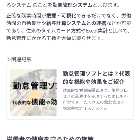
るシステム のことを
勤怠管理システム
とよびます。
正確な残業時間が
把握・可視化
できるだけでなく、労働
時間の自動集計や
給与計算システムとの連携
などが可能
であり、従来のタイムカード方式やExcel集計と比べて、
勤怠管理にかかる工数を大幅に減らせます。
＞関連記事
勤怠管理ソフトとは？代表
的な機能や効果をご紹介
効率的な労働時間管理は、業務プロ
セスの最適化を実現するためにも不
可欠です。 たくさんの勤怠管理ソフ
トがありますが、そもそも勤怠管理
株式会社ナイスシステム
のシステムでどのようなことができ
るのでしょうか。 勤怠管理の方法
は、紙の出勤簿で行う方法や、タイ
ムカード・ICカードなどの勤怠管理
労働者の健康を守るための施策
ソフトを利用し、時間外労働・有給