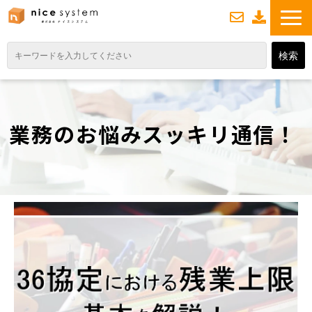
お
資
問い合わせ
料ダウンロード
TOP
サービス紹介
業務のお悩みスッキリ通信！
業務DXソリューション
業務から探す
導入事例
業務のお悩みスッキリ通信
よくあるご質問