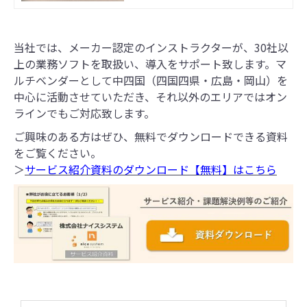
Bシステム 【サービス内容】 導入
前コンサルティング／ソフト選定／
ソフトのバージョンアップ／インス
当社では、メーカー認定のインストラクターが、30社以
トール／初期設定／操作説明／他社
ソフトへの入替（セットアップ・デ
上の業務ソフトを取扱い、導入をサポート致します。マ
ータ移行） 【形態】 オンプレ
ルチベンダーとして中四国（四国四県・広島・岡山）を
中心に活動させていただき、それ以外のエリアではオン
ラインでもご対応致します。
ご興味のある方はぜひ、無料でダウンロードできる資料
をご覧ください。
＞
サービス紹介資料のダウンロード【無料】はこちら