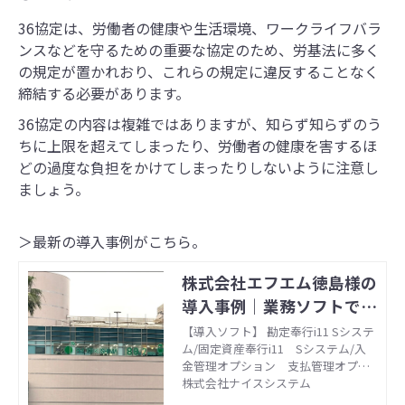
36協定は、労働者の健康や生活環境、ワークライフバラ
ンスなどを守るための重要な協定のため、労基法に多く
の規定が置かれおり、これらの規定に違反することなく
締結する必要があります。
36協定の内容は複雑ではありますが、知らず知らずのう
ちに上限を超えてしまったり、労働者の健康を害するほ
どの過度な負担をかけてしまったりしないように注意し
ましょう。
＞最新の導入事例がこちら。
株式会社エフエム徳島様の
導入事例｜業務ソフトで給
与・会計・販売管理のお悩
【導入ソフト】 勘定奉行i11 Sシステ
ム/固定資産奉行i11 Sシステム/入
みを解決 - ナイスシステム
金管理オプション 支払管理オプシ
ョン/法定調書奉行i11 Bシステム/
株式会社ナイスシステム
給与奉行i11 Bシステム/人事奉行i11