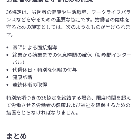
休暇取得の状況などを記録する方法
があります。 この記事では、勤怠管
36協定は、労働者の健康や生活環境、ワークライフバラ
理の基礎知識 と勤怠管理ソフトを使
ンスなどを守るための重要な協定です。労働者の健康を
う際の便利な機能・メリット効果に
守るための施策としては、次のようなものが挙げられま
ついて紹介します。
す。
医師による面接指導
終業から始業までの休息時間の確保（勤務間インター
バル）
代償休日・特別な休暇の付与
健康診断
連続休暇の取得
特別条項つきの36協定を締結する場合、限度時間を超え
て労働させる労働者の健康および福祉を確保するための
措置をとらなければなりません。
まとめ