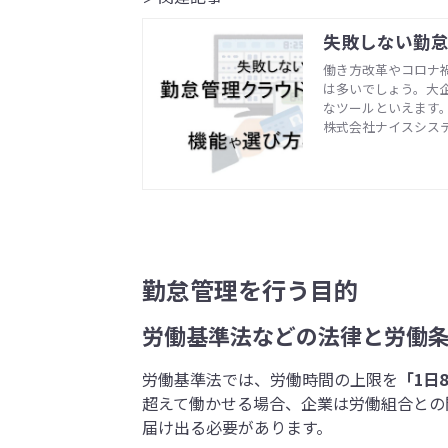
失敗しない勤怠
働き方改革やコロナ
は多いでしょう。大
なツールといえます
イントをお伝えしま
株式会社ナイスシス
勤怠管理を行う目的
労働基準法などの法律と労働
労働基準法では、労働時間の上限を
「1日
超えて働かせる場合、企業は労働組合との
届け出る必要があります。