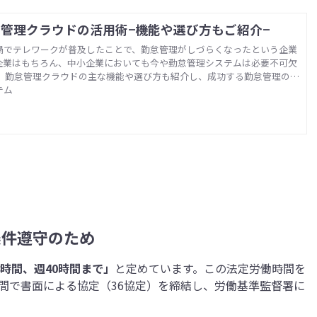
管理クラウドの活用術−機能や選び方もご紹介−
禍でテレワークが普及したことで、勤怠管理がしづらくなったという企業
企業はもちろん、中小企業においても今や勤怠管理システムは必要不可欠
。 勤怠管理クラウドの主な機能や選び方も紹介し、成功する勤怠管理のポ
す。
テム
条件遵守のため
8時間、週40時間まで」
と定めています。この法定労働時間を
間で書面による協定（36協定）を締結し、労働基準監督署に