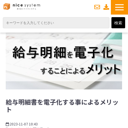
お
資
問い合わせ
料ダウンロード
TOP
サービス紹介
業務DXソリューション
業務から探す
導入事例
業務のお悩みスッキリ通信
よくあるご質問
給与明細書を電子化する事によるメリッ
ト
2023-11-07 10:43