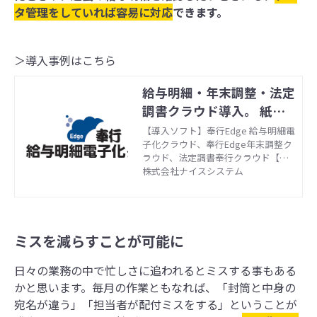
タ管理をしていれば容易に対応
できます。
＞導入事例はこちら
給与明細・年末調整・法定
調書クラウド導入。 紙とe
xcelでの管理をなくした
【導入ソフト】奉行Edge 給与明細電
子化クラウド、奉行Edge年末調整ク
い！ クラウド上で一貫完
ラウド、法定調書奉行クラウド【サ
結。
ポート内容】環境構築・導入後支援
株式会社ナイスシステム
【業種】製造業
ミスを減らすことが可能に
日々の業務の中で忙しさに追われるとミスする事もある
かと思います。毎月の作業ともなれば、「封筒と中身の
宛名が違う」「担当者が配付ミスをする」ということが