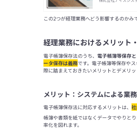
テップでご紹介しま
株式会社ナイスシス
ださい。
この2つが経理業務へどう影響するのかみ
経理業務におけるメリット
電子帳簿保存法のうち、
電子帳簿等保存と
ータ保存は義務
です。電子帳簿等保存やス
際に踏まえておきたいメリットとデメリッ
メリット：システムによる業
電子帳簿保存法に対応するメリットは、
社
帳簿や書類を紙ではなくデータでやりとり
率化を図れます。