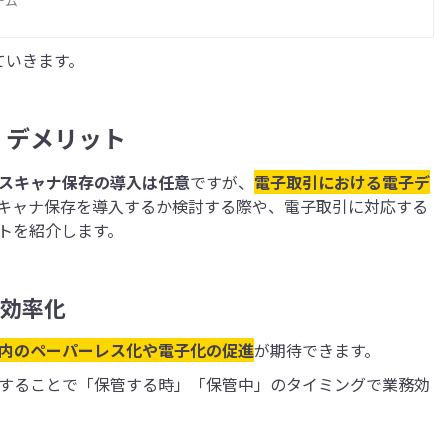
す。電子帳簿保存法への対応を検討している方は、ぜひ参考にしてみてく
テム
ていきます。
・デメリット
スキャナ保存の導入は任意
ですが、
電子取引における電子デ
キャナ保存を導入するか検討する際や、電子取引に対応する
トを紹介します。
務効率化
内のペーパーレス化や電子化の促進
が期待できます。
することで「保管する時」「保管中」のタイミングで業務効