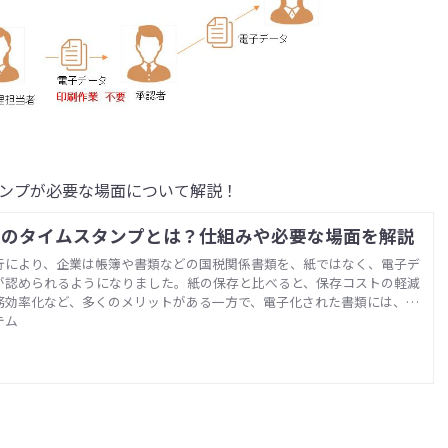
ンプが必要な場面について解説！
法のタイムスタンプとは？仕組みや必要な場面を解説
行により、企業は帳簿や書類などの国税関係書類を、紙ではなく、電子デ
が認められるようになりました。紙の保存と比べると、保存コストの軽減
務効率化など、多くのメリットがある一方で、電子化された書類には、複
できてしまうというリスクもあります。 電子帳簿保存法 のタイムスタン
テム
に対して信頼性を担保するために付与するものです。本記事では、電子帳
タンプの概要とともに、必要な場面を解説します。