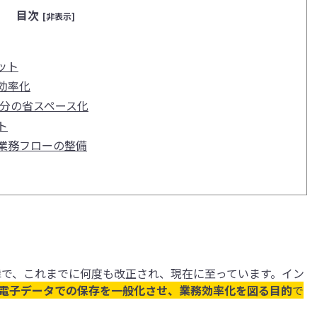
目次
[非表示]
ット
効率化
た分の省スペース化
ト
業務フローの整備
法律で、これまでに何度も改正され、現在に至っています。イン
電子データでの保存を一般化させ、業務効率化を図る目的
で