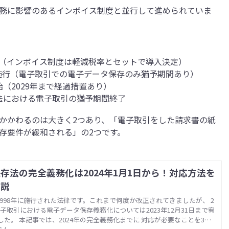
務に影響のあるインボイス制度と並行して進められていま
開始（インボイス制度は軽減税率とセットで導入決定）
存法施行（電子取引での電子データ保存のみ猶予期間あり）
開始（2029年まで経過措置あり）
保存法における電子取引の猶予期間終了
かかわるのは大きく2つあり、「電子取引をした請求書の紙
存要件が緩和される」の2つです。
存法の完全義務化は2024年1月1日から！対応方法を
解説
998年に施行された法律です。これまで何度か改正されてきましたが、 2
電子取引における電子データ保存義務化については2023年12月31日まで宥
した。 本記事では、2024年の完全義務化までに 対応が必要なことを3ス