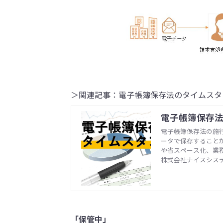
＞関連記事：電子帳簿保存法のタイムスタ
電子帳簿保存
電子帳簿保存法の施
ータで保存すること
や省スペース化、業
製や改ざんが容易に
株式会社ナイスシス
プとは、電子データ
簿保存法のタイムス
「保管中」