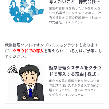
考えたいこと | 株式会社ナ
イスシステム
業務の棚卸 何を為したいかを考える
必要 作業手順の見える化 部署内・社
内で共有 約束事の作成 統一された入
力や作業方法 カナの半角・全角を統
株式会社ナイスシステム
一 他部署も巻き込む 全体の効率をあ
げるきっかけ 入れ替えをきっかけに
して、運用面の改善を考える 今より
一歩進んだ仕組みを考え、それに合
就業管理ソフトはオンプレミスもクラウドもあります
わせて運用、システムを導入
が、
クラウドでの導入
を考えられている方はご参考にし
てください。
勤怠管理システムをクラウ
ドで導入する理由 | 株式会
社ナイスシステム
働き方改革の影響もあり様々な企業
で勤怠管理システムを導入する所が
増えてきており、 さらにクラウドで
導入をする企業が増えてきておりま
株式会社ナイスシステム
す。 今回はなぜクラウドで導入をし
ているのか考えられるメリットにつ
いてご説明をしていきます。