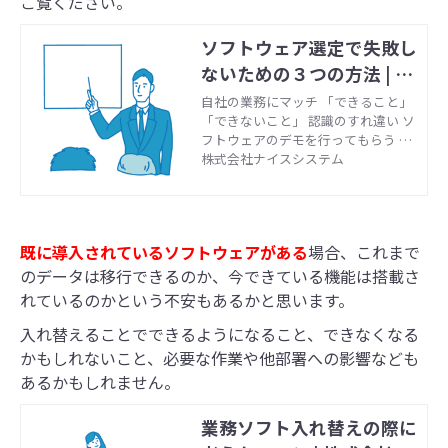
ご覧ください。
ソフトウェア選定で失敗し
ないための３つの方法 | 株
式会社ナイスシステム
自社の業務にマッチ 「できること」
「できないこと」 認識のすれ違い ソ
フトウェアのデモを行ってもらう 商
談時のデモ テレビ会議・web会議と
株式会社ナイスシステム
いった遠隔でもお互いの顔を見なが
ら話の出来る方法 ソフトウェアを使
用する業務に必要な資料をできるだ
け提示する 運用のイメージを伝える
既に導入されているソフトウェアがある
場合、これまで
ソフトウェアを使う上で重要になっ
てくるのはインプット・アウトプッ
のデータは移行できるのか、今できている機能は搭載さ
トの部分 マニュアル・手順書を提示
れているのかという不安もあるかと思います。
する 誰が作業を行うか等、5W1Hが
わかる形
入れ替えることでできるようになること、できなくなる
かもしれないこと、必要な作業や他部署への影響なども
あるかもしれません。
業務ソフト入れ替えの際に