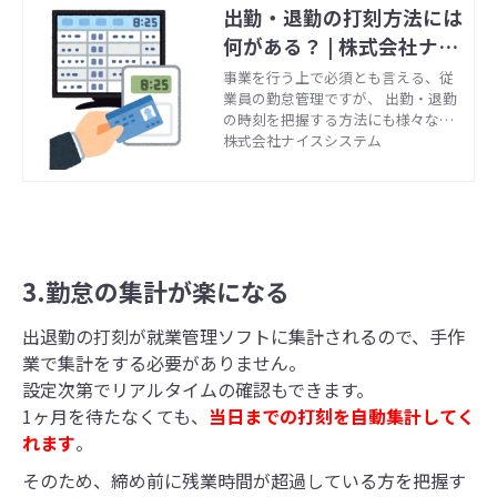
出勤・退勤の打刻方法には
何がある？ | 株式会社ナイ
スシステム
事業を行う上で必須とも言える、従
業員の勤怠管理ですが、 出勤・退勤
の時刻を把握する方法にも様々な方
法があります。 勤務実態にあわせて
株式会社ナイスシステム
出退勤の打刻方法も検討いただいて
はいかがでしょうか。
3.勤怠の集計が楽になる
出退勤の打刻が就業管理ソフトに集計されるので、手作
業で集計をする必要がありません。
設定次第でリアルタイムの確認もできます。
1ヶ月を待たなくても、
当日までの打刻を自動集計してく
れます
。
そのため、締め前に残業時間が超過している方を把握す