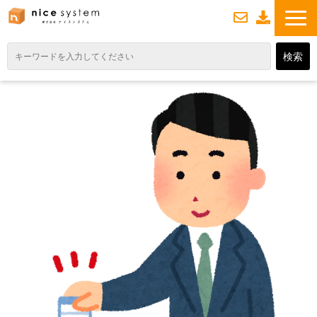
お
資
問い合わせ
料ダウンロード
TOP
サービス紹介
業務DXソリューション
業務から探す
導入事例
業務のお悩みスッキリ通信
よくあるご質問