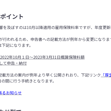
意ポイント
に影響を及ぼすのは10月以降適用の雇用保険料率ですが、年度更
更が行われるため、申告書への記載方法が例年から変更になり
は下記になります。
2022年10月１日～2023年3月31日
概算保険料額
として申告・納付
記載方法の案内が例年より早く公開されおり、下記リンク
「厚
1日の間に行う手続きとなります。
係るお知らせ