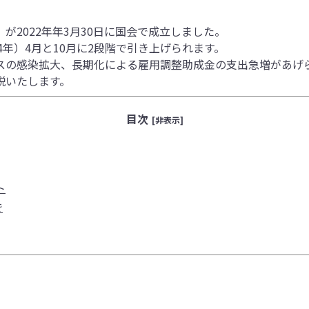
が2022年年3月30日に国会で成立しました。
4年）4月と10月に2段階で引き上げられます。
スの感染拡大、長期化による雇用調整助成金の支出急増があげ
説いたします。
目次
[非表示]
ト
で