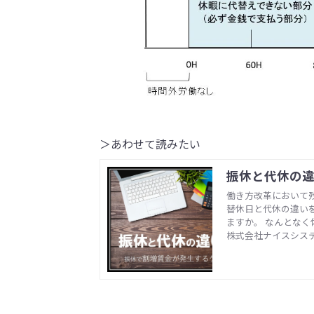
＞あわせて読みたい
振休と代休の
働き方改革において
替休日と代休の違い
ますか。 なんとな
休なのかで割増賃金
株式会社ナイスシス
の運用は文字通りの
の二つの取扱いの違