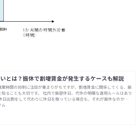
違いとは？振休で割増賃金が発生するケースも解説
残業時間の抑制に注目が集まりがちですが、割増賃金に関係してくる、振
を知ることも大切です。 社内で振替休日、代休の明確な運用ルールはあり
く休日出勤をして代わりに休日を取っている場合も、それが振休なのか代
が大きく変わってきます。また、社内では振休、代休と呼んでいても実際
テム
運用でないこともあります。 今回は、労働基準法上で定められている、こ
いについて解説していきます。