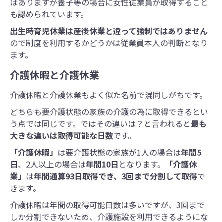
はありますが養子等の場合に女性従業員が取得すること
も認められています。
出生時育児休業は産後休業と違って強制ではありません
ので制度を利用するかどうかは従業員本人の判断となり
ます。
介護休暇と介護休業
介護休暇と介護休業もよく似た名前で混同しがちです。
どちらも要介護状態の家族の介護の為に取得できるとい
う点では同じです。ではその違いは？と言われると
最も
大きな違いは取得可能な日数
です。
「介護休暇」
は要介護状態の家族が1人の場合は
年間5
日
、2人以上の場合は
年間10日
となります。
「介護休
業」
は
年間通算93日取得でき、3回まで分割して取得
で
きます。
介護休暇は年間の取得可能日数は多いですが、3回まで
しか分割できないため、介護施設を利用できるようにな