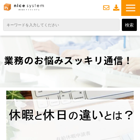
お
資
問い合わせ
料ダウンロード
TOP
サービス紹介
業務のお悩みスッキリ通信！
業務DXソリューション
業務から探す
導入事例
業務のお悩みスッキリ通信
よくあるご質問