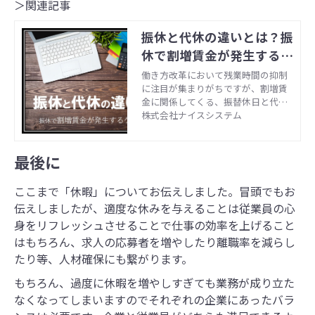
＞関連記事
振休と代休の違いとは？振
休で割増賃金が発生するケ
ースも解説
働き方改革において残業時間の抑制
に注目が集まりがちですが、割増賃
金に関係してくる、振替休日と代休
の違いを知ることも大切です。 社内
株式会社ナイスシステム
で振替休日、代休の明確な運用ルー
ルはありますか。 なんとなく休日出
勤をして代わりに休日を取っている
最後に
場合も、それが振休なのか代休なの
かで割増賃金が大きく変わってきま
ここまで「休暇」についてお伝えしました。冒頭でもお
す。また、社内では振休、代休と呼
伝えしましたが、適度な休みを与えることは従業員の心
んでいても実際の運用は文字通りの
運用でないこともあります。 今回
身をリフレッシュさせることで仕事の効率を上げること
は、労働基準法上で定められてい
はもちろん、求人の応募者を増やしたり離職率を減らし
る、この二つの取扱いの違いについ
たり等、人材確保にも繋がります。
て解説していきます。
もちろん、過度に休暇を増やしすぎても業務が成り立た
なくなってしまいますのでそれぞれの企業にあったバラ