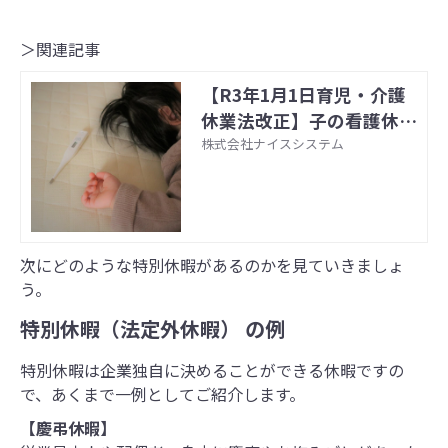
＞関連記事
【R3年1月1日育児・介護
休業法改正】子の看護休
暇・介護休暇の時間単位取
株式会社ナイスシステム
得が可能に～概要編～ | 株
式会社ナイスシステム
次にどのような特別休暇があるのかを見ていきましょ
う。
特別休暇
（法定外休暇）
の例
特別休暇は企業独自に決めることができる休暇ですの
で、あくまで一例としてご紹介します。
【慶弔休暇】