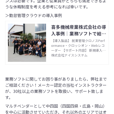
ンスは必要です。企業と従業員がどちらも満足できるよ
うな休暇制度を考える参考になれば幸いです。
＞勤怠管理クラウドの導入事例
喜多機械産業株式会社の導
入事例｜業務ソフトで給
与・会計・販売管理のお悩
【導入製品】 就業管理クロノスPerf
ormance・クロッシオン・Webレコ
みを解決 - ナイスシステム
ーダー 【サポート内容】 新規導入前
相談／ソフト選定／インストール／
株式会社ナイスシステム
操作説明 【形態】 オンプレ・クラウ
ド
業務ソフトに関してお困り事がありましたら、弊社まで
ご相談ください！メーカー認定の当社インストラクター
が、30社以上の業務ソフトを取扱い、サポート致しま
す。
マルチベンダーとして中四国（四国四県・広島・岡山）
を中心に活動させていただき、それ以外のエリアではオ