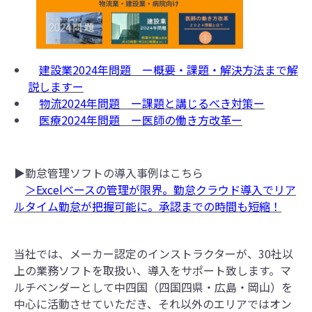
建設業2024年問題 ー概要・課題・解決方法まで解
説しますー
物流2024年問題 ー課題と講じるべき対策ー
医療2024年問題 ー医師の働き方改革ー
▶勤怠管理ソフトの導入事例はこちら
＞Excelベースの管理が限界。勤怠クラウド導入でリア
ルタイム勤怠が把握可能に。承認までの時間も短縮！
当社では、メーカー認定のインストラクターが、30社以
上の業務ソフトを取扱い、導入をサポート致します。マ
ルチベンダーとして中四国（四国四県・広島・岡山）を
中心に活動させていただき、それ以外のエリアではオン