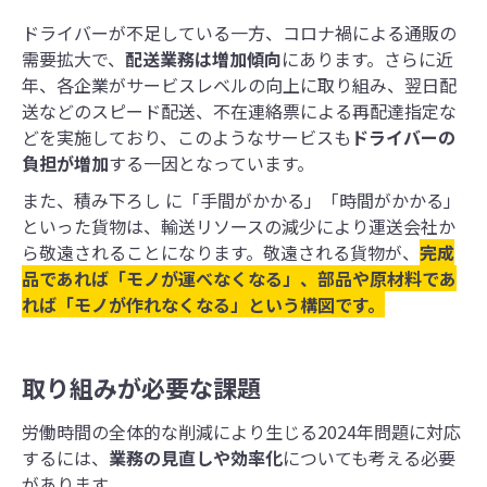
ドライバーが不足している一方、コロナ禍による通販の
需要拡大で、
配送業務は増加傾向
にあります。さらに近
年、各企業がサービスレベルの向上に取り組み、翌日配
送などのスピード配送、不在連絡票による再配達指定な
どを実施しており、このようなサービスも
ドライバーの
負担が増加
する一因となっています。
また、積み下ろし に「手間がかかる」「時間がかかる」
といった貨物は、輸送リソースの減少により運送会社か
ら敬遠されることになります。敬遠される貨物が、
完成
品であれば「モノが運べなくなる」、部品や原材料であ
れば「モノが作れなくなる」という構図です。
取り組みが必要な課題
労働時間の全体的な削減により生じる2024年問題に対応
するには、
業務の見直しや効率化
についても考える必要
があります。