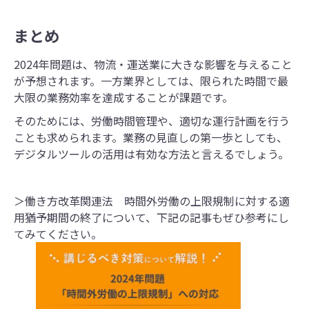
ムカード・ICカードなどの勤怠管理
ソフトを利用し、時間外労働・有給
休暇取得の状況などを記録する方法
まとめ
があります。 この記事では、勤怠管
理の基礎知識 と勤怠管理ソフトを使
2024年問題は、物流・運送業に大きな影響を与えること
う際の便利な機能・メリット効果に
が予想されます。一方業界としては、限られた時間で最
ついて紹介します。
大限の業務効率を達成することが課題です。
そのためには、労働時間管理や、適切な運行計画を行う
ことも求められます。業務の見直しの第一歩としても、
デジタルツールの活用は有効な方法と言えるでしょう。
＞働き方改革関連法 時間外労働の上限規制に対する適
用猶予期間の終了について、下記の記事もぜひ参考にし
てみてください。