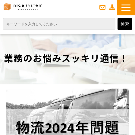
お
資
問い合わせ
料ダウンロード
TOP
サービス紹介
業務のお悩みスッキリ通信！
業務DXソリューション
業務から探す
導入事例
業務のお悩みスッキリ通信
よくあるご質問