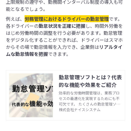
上限規制の遵守や、勤務間インターバル制度の導入も可
能となるでしょう。
例えば、
労務管理におけるドライバーの勤怠管理
です。
各ドライバーの
勤怠状況を正確に把握
し、時間外労働を
はじめ労働時間の調整を行う必要があります。勤怠管理
をデジタル化することができれば、ドライバーはスマホ
からその場で勤怠情報を入力でき、企業側は
リアルタイ
ムな勤怠情報を把握
できます。
勤怠管理ソフトとは？代表
的な機能や効果をご紹介
効率的な労働時間管理は、業務プロ
セスの最適化を実現するためにも不
可欠です。 たくさんの勤怠管理ソフ
トがありますが、そもそも勤怠管理
株式会社ナイスシステム
のシステムでどのようなことができ
るのでしょうか。 勤怠管理の方法
は、紙の出勤簿で行う方法や、タイ