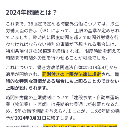
2024年問題とは？
これまで、36協定で定める時間外労働については、厚⽣
労働⼤臣の告示（※）によって、 上限の基準が定められ
ていました。臨時的に限度時間を超えて時間外労働を⾏
わなければならない特別の事情が予想される場合には、
特別条項付きの36協定を締結すれば、 限度時間を超える
時間まで時間外労働を⾏わせることが可能でした。
これについて、働き方改革関連法自体は2019年4月から
適用が開始され、
罰則付きの上限が法律に規定
され
、
臨
時的な特別な事情がある場合にも上回ることのできない
上限が設けられます。
時間外労働の上限規制について「建設事業・自動車運転
業（物流業）・医師」は長期的な見通しが必要となるた
め、5年の猶予期間を与えられましたが、この5年間の猶
予が
2024年3月31日に終了
します。