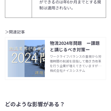
ができるのは年6か⽉までとする規
制は適用されない。
＞関連記事
物流2024年問題 ー課題
と講じるべき対策ー
ワークライフバランスの重視から労
働時間の削減を目指して働き方改革
を行う企業が増えてきていますが、
業務特性上、長時間労働の傾向があ
株式会社ナイスシステム
る物流業界でも労働時間削減を目指
した働き方改革関連法の施行時期が
迫っています。本記事では、物流業
界での働き方改善によって起こる202
4年問題についてご紹介いたします。
どのような影響がある？