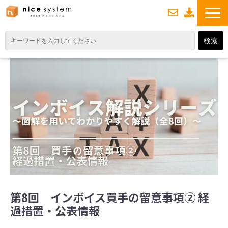
お
資
問い合わせ
料ダウンロード
TOP
サービス紹介
業務DXソリューション
業務から探す
導入事例
業務のお悩みスッキリ通信
よくあるご質問
第8回 インボイス買手の留意事項② 経
過措置・公表情報