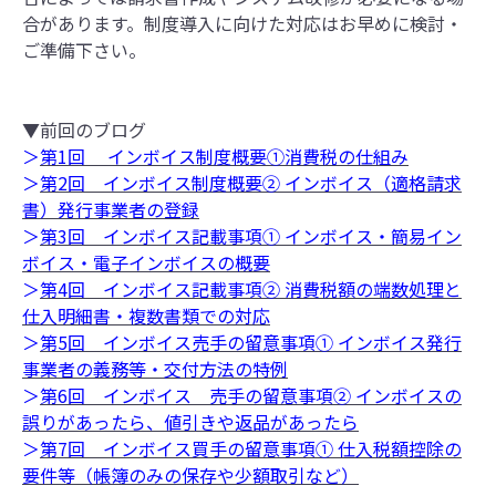
合があります。制度導入に向けた対応はお早めに検討・
ご準備下さい。
▼前回のブログ
＞
第1回 インボイス制度概要①消費税の仕組み
＞
第2回 インボイス制度概要② インボイス（適格請求
書）発行事業者の登録
＞
第3回 インボイス記載事項① インボイス・簡易イン
ボイス・電子インボイスの概要
＞
第4回 インボイス記載事項② 消費税額の端数処理と
仕入明細書・複数書類での対応
＞
第5回 インボイス売手の留意事項① インボイス発行
事業者の義務等・交付方法の特例
＞
第6回 インボイス 売手の留意事項② インボイスの
誤りがあったら、値引きや返品があったら
＞
第7回 インボイス買手の留意事項① 仕入税額控除の
要件等（帳簿のみの保存や少額取引など）