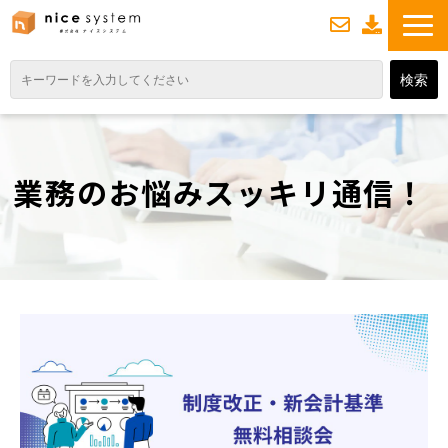
お
資
問い合わせ
料ダウンロード
TOP
サービス紹介
業務のお悩みスッキリ通信！
業務DXソリューション
業務から探す
導入事例
業務のお悩みスッキリ通信
よくあるご質問