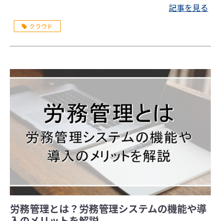
システムの導入はかかせません。 この記事では、ワーク
記事を見る
フローの概要、ワークフローシステムを導入するメリッ
クラウド
ト・デメリット、システムを選ぶ際の注意点などをわか
りやすく解説します。
労務管理とは？労務管理システムの機能や導
入のメリットを解説