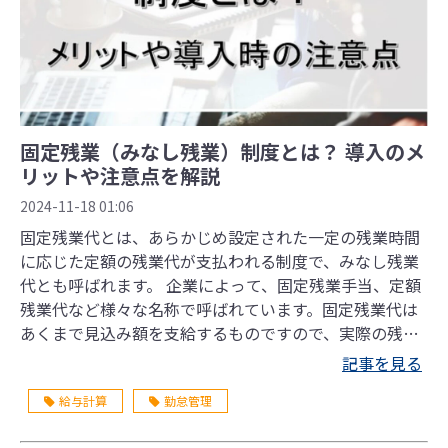
固定残業（みなし残業）制度とは？ 導入のメ
リットや注意点を解説
2024-11-18 01:06
固定残業代とは、あらかじめ設定された一定の残業時間
に応じた定額の残業代が支払われる制度で、みなし残業
代とも呼ばれます。 企業によって、固定残業手当、定額
残業代など様々な名称で呼ばれています。固定残業代は
あくまで見込み額を支給するものですので、実際の残業
時間に応じて計算した残業代が固定残業代の額を超えた
記事を見る
場合は、企業はその超過額を支払う必要があります。 こ
給与計算
勤怠管理
の記事では、固定残業（みなし残業） の制度概要やメリ
ット・デメリット、導入する際の注意点などをわかりや