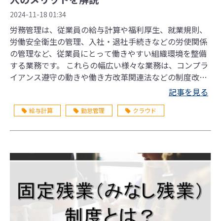
2024-11-18 01:34
労務管理は、従業員の給与計算や福利厚生、就業規則、
労働安全衛生の管理、入社・退社手続きなどの労使関係
の管理など、従業員にとって働きやすい組織環境を整備
する業務です。 これらの幅広い様々な業務は、コンプラ
イアンス遵守の動きや働き方改革関連法などの制度改正
により、重要性は増す一方です。しかし、労務管理はま
記事を見る
だまだアナログな作業が残る業務でもあります。この記
給与計算
勤怠管理
クラウド
事では労務管理とは何か、労務管理システムの基本的な
機能や製品を選ぶポイントを解説します。